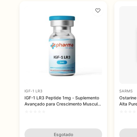
IGF-1 LR3
SARMS
IGF-1 LR3 Peptide 1mg - Suplemento
Ostarine
Avançado para Crescimento Muscular
Alta Pur
e Recuperação Eficiente
Esgotado