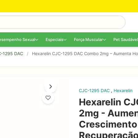
esempenho Sexual
Especiais
Força Muscular
Pet Saudável
-1295 DAC
/
Hexarelin CJC-1295 DAC Combo 2mg – Aumenta Hor
,
CJC-1295 DAC
Hexarelin
Hexarelin C
2mg - Aumen
Crescimento
Recuperação 