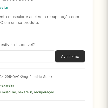
valiar
ento muscular e acelere a recuperação com
AC em um só produto.
estiver disponível?
Avisar-me
C-1295-DAC-2mg-Peptide-Stack
Hexarelin
o muscular
,
hexarelin
,
recuperação