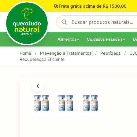
Pular para o conteúdo
Frete grátis acima de R$ 1500,00
Alimentos
Cuidados Pessoais
D
Home
/
Prevenção e Tratamentos
/
Peptídeos
/
CJC
Recuperação Eficiente