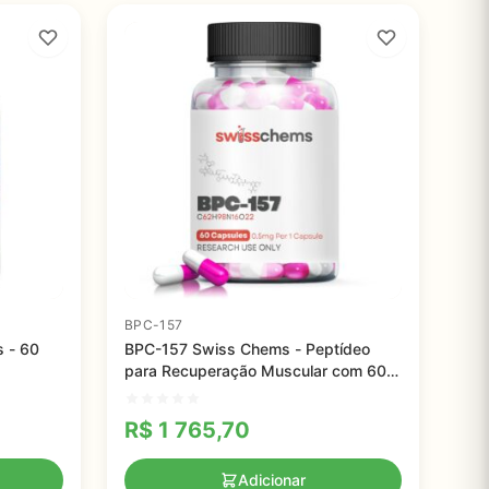
BPC-157
s - 60
BPC-157 Swiss Chems - Peptídeo
para Recuperação Muscular com 60
Cápsulas de 0.5mg
R$
1 765,70
Adicionar