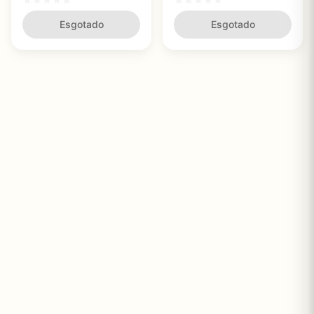
Testosterona
Reprodutiva e Terapia
Esgotado
Hormonal
Esgotado