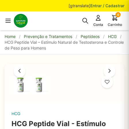
Pular para o conteúdo
[gtranslate]
Entrar / Cadastrar
0
Conta
Carrinho
Home
/
Prevenção e Tratamentos
/
Peptídeos
/
HCG
/
HCG Peptide Vial – Estímulo Natural de Testosterona e Controle
de Peso para Homens
HCG
HCG Peptide Vial - Estímulo