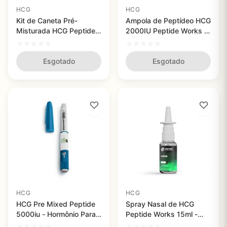
HCG
HCG
Kit de Caneta Pré-
Ampola de Peptídeo HCG
Misturada HCG Peptide
2000IU Peptide Works -
Works - Suporte à
Suporte à Fertilidade e
Fertilidade e Equilíbrio
Regulação Hormonal
Hormonal Masculino e
Esgotado
Esgotado
Feminino
HCG
HCG
HCG Pre Mixed Peptide
Spray Nasal de HCG
5000iu - Hormônio Para
Peptide Works 15ml -
Fertilidade e Aumento de
Suporte à Saúde