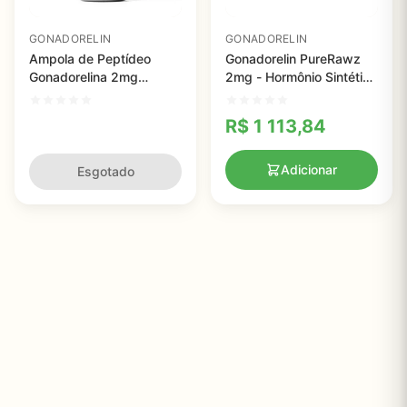
GONADORELIN
GONADORELIN
Ampola de Peptídeo
Gonadorelin PureRawz
Gonadorelina 2mg
2mg - Hormônio Sintético
Peptide Works -
para Estímulo da
Regulação da Saúde
Fertilidade com 99% de
R$
1 113,84
Reprodutiva e Equilíbrio
Pureza
Hormonal
Adicionar
Esgotado