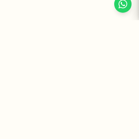
Suplementos Premium Importados — Entrega Segura no Brasil
e no Mundo. Desde 2008 promovendo saúde e bem-estar.
Institucional
Atendimento