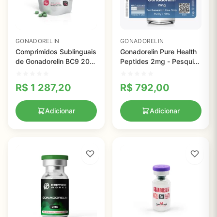
GONADORELIN
GONADORELIN
Comprimidos Sublinguais
Gonadorelin Pure Health
de Gonadorelin BC9 20
Peptides 2mg - Pesquisa
Contagem - Pesquisa
em Laboratório para
Científica e Aplicações
Estudos Avançados
R$
1 287,20
R$
792,00
Terapêuticas
Adicionar
Adicionar