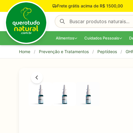
Pular para o conteúdo
Frete grátis acima de R$ 1500,00
Alimentos
Cuidados Pessoais
D
Home
/
Prevenção e Tratamentos
/
Peptídeos
/
GH