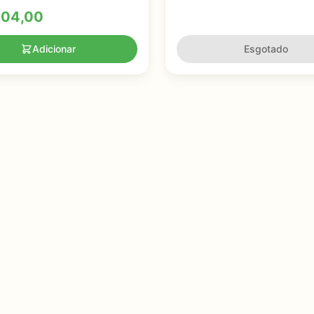
s
304,00
Adicionar
Esgotado