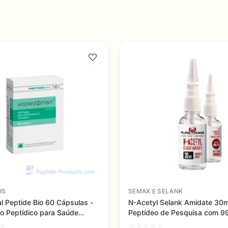
OS
SEMAX E SELANK
l Peptide Bio 60 Cápsulas -
N-Acetyl Selank Amidate 30
o Peptídico para Saúde
Peptídeo de Pesquisa com 9
e Tratamento de Doenças
Pureza para Estudos Cogniti