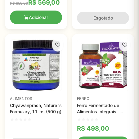
R$
569,00
R$
659,00
Adicionar
Esgotado
ALIMENTOS
FERRO
Chyawanprash, Nature`s
Ferro Fermentado de
Formulary, 1.1 lbs (500 g)
Alimentos Integrais -
New Chapter - 60
comprimidos
R$
498,00