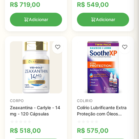
R$
719,00
R$
549,00
Adicionar
Adicionar
CORPO
COLIRIO
Zeaxantina - Carlyle - 14
Colírio Lubrificante Extra
mg - 120 Cápsulas
Proteção com Óleos
Minerais Restoryl, Colírio
Seco, Soothe, 15ml
R$
518,00
R$
575,00