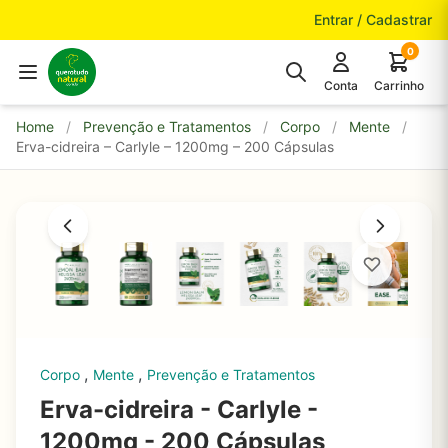
Pular para o conteúdo
Entrar / Cadastrar
0
Conta
Carrinho
Home
/
Prevenção e Tratamentos
/
Corpo
/
Mente
/
Erva-cidreira – Carlyle – 1200mg – 200 Cápsulas
,
,
Corpo
Mente
Prevenção e Tratamentos
Erva-cidreira - Carlyle -
1200mg - 200 Cápsulas