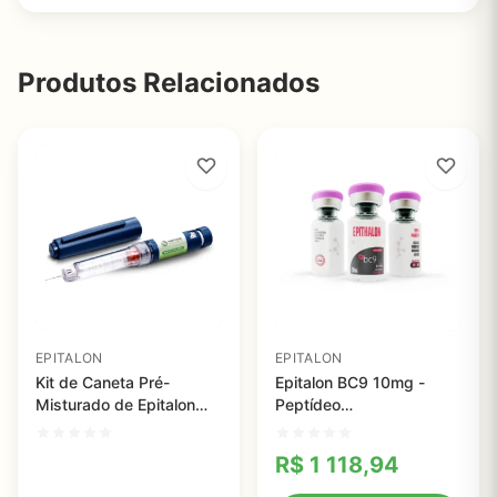
Produtos Relacionados
EPITALON
EPITALON
Kit de Caneta Pré-
Epitalon BC9 10mg -
Misturado de Epitalon
Peptídeo
Peptide Works 100mg -
Antienvelhecimento com
Regulação do
Kit de Mistura Grátis
R$
1 118,94
Envelhecimento e Saúde
Celular