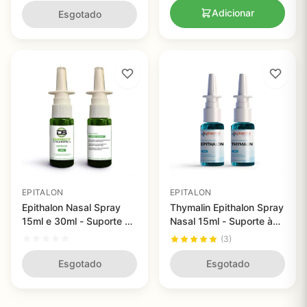
Adicionar
Esgotado
EPITALON
EPITALON
Epithalon Nasal Spray
Thymalin Epithalon Spray
15ml e 30ml - Suporte à
Nasal 15ml - Suporte à
Saúde Celular e
Imunidade e
(3)
Longevidade
Longevidade Celular
Esgotado
Esgotado