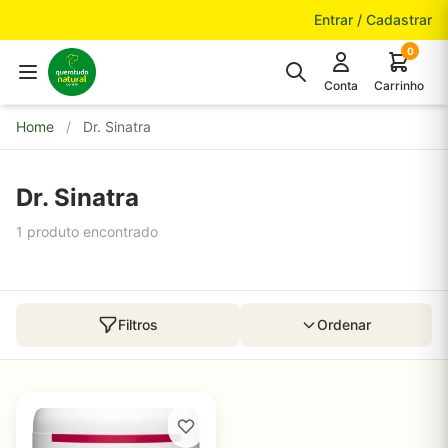
Pular para o conteúdo
Entrar / Cadastrar
0
Conta
Carrinho
Home
/
Dr. Sinatra
Dr. Sinatra
1 produto encontrado
Filtros
Ordenar