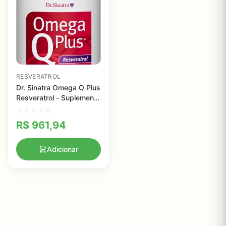
RESVERATROL
Dr. Sinatra Omega Q Plus
Resveratrol - Suplemento
para Saúde
Cardiovascular e Bem-
R$
961,94
Estar Geral
Adicionar