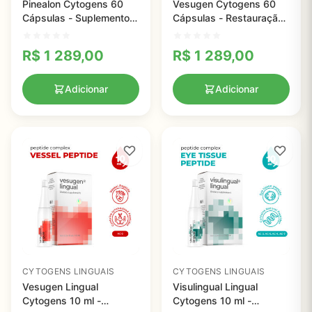
Pinealon Cytogens 60
Vesugen Cytogens 60
Cápsulas - Suplemento
Cápsulas - Restauração
para Normalização da
de Tecidos e
Atividade Cerebral
Normalização da Função
R$
1 289,00
R$
1 289,00
Vascular
Adicionar
Adicionar
CYTOGENS LINGUAIS
CYTOGENS LINGUAIS
Vesugen Lingual
Visulingual Lingual
Cytogens 10 ml -
Cytogens 10 ml -