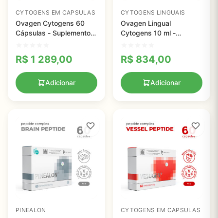
CYTOGENS EM CAPSULAS
CYTOGENS LINGUAIS
Ovagen Cytogens 60
Ovagen Lingual
Cápsulas - Suplemento
Cytogens 10 ml -
para Normalização do
Suporte Digestivo e
Fígado e Digestão
Hepático com Peptídeos
R$
1 289,00
R$
834,00
Saudável
Naturais
Adicionar
Adicionar
PINEALON
CYTOGENS EM CAPSULAS