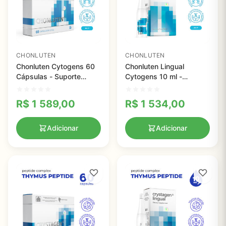
CHONLUTEN
CHONLUTEN
Chonluten Cytogens 60
Chonluten Lingual
Cápsulas - Suporte
Cytogens 10 ml -
Avançado à Membrana
Suplemento para
Mucosa Brônquica e
Normalização do Sistema
R$
1 589,00
R$
1 534,00
Hepática
Respiratório
Adicionar
Adicionar