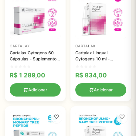
CARTALAX
CARTALAX
Cartalax Cytogens 60
Cartalax Lingual
Cápsulas - Suplemento
Cytogens 10 ml -
que Normaliza o Tecido
Suplemento para Saúde
Cartilaginoso e Fortalece
Articular e Cartilagem
R$
1 289,00
R$
834,00
as Articulações
Adicionar
Adicionar