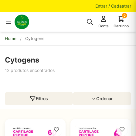
Pular para o conteúdo
Entrar / Cadastrar
0
Conta
Carrinho
Home
/
Cytogens
Cytogens
12 produtos encontrados
Filtros
Ordenar