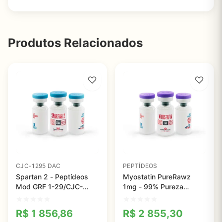
Produtos Relacionados
CJC-1295 DAC
PEPTÍDEOS
Spartan 2 - Peptídeos
Myostatin PureRawz
Mod GRF 1-29/CJC-
1mg - 99% Pureza
1295 e GHRP-2 para
Testado, Ideal para
Crescimento Muscular e
Pesquisa em
R$
1 856,86
R$
2 855,30
Saúde da Pele
Crescimento Muscular