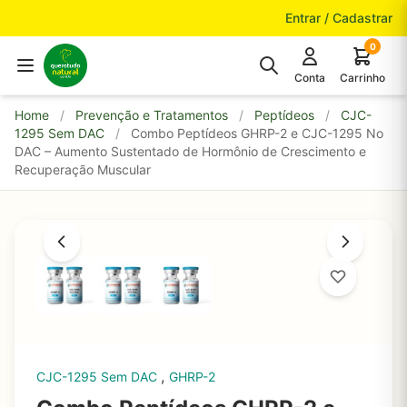
Pular para o conteúdo
Entrar / Cadastrar
0
Conta
Carrinho
Home
/
Prevenção e Tratamentos
/
Peptídeos
/
CJC-
1295 Sem DAC
/
Combo Peptídeos GHRP-2 e CJC-1295 No
DAC – Aumento Sustentado de Hormônio de Crescimento e
Recuperação Muscular
,
CJC-1295 Sem DAC
GHRP-2