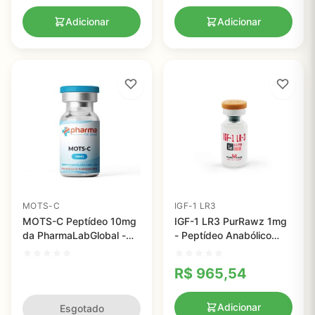
Adicionar
Adicionar
MOTS-C
IGF-1 LR3
MOTS-C Peptídeo 10mg
IGF-1 LR3 PurRawz 1mg
da PharmaLabGlobal -
- Peptídeo Anabólico
Potencialize seu
com 99% de Pureza para
Crescimento Muscular e
Crescimento Muscular
R$
965,54
Queima de Gordura
Adicionar
Esgotado