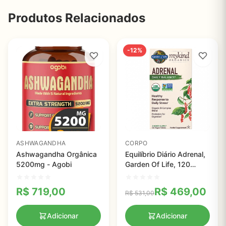
Produtos Relacionados
-12%
ASHWAGANDHA
CORPO
Ashwagandha Orgânica
Equilíbrio Diário Adrenal,
5200mg - Agobi
Garden Of Life, 120
Comprimidos Veganos
R$
719,00
R$
469,00
R$
531,00
Adicionar
Adicionar