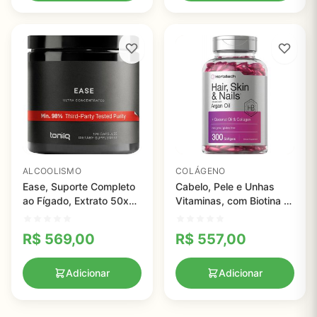
ALCOOLISMO
COLÁGENO
Ease, Suporte Completo
Cabelo, Pele e Unhas
ao Fígado, Extrato 50x
Vitaminas, com Biotina e
Super Concentrado, 120
Colágeno, infundido com
cápsulas
Óleo de Argan e Óleo de
R$
569,00
R$
557,00
Coco, Horbaach, 300
Cápsulas
Adicionar
Adicionar