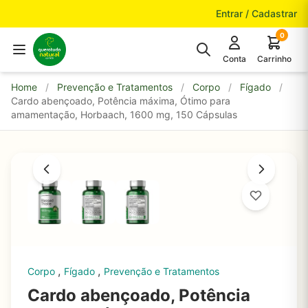
Pular para o conteúdo
Entrar / Cadastrar
0
Conta
Carrinho
Home
/
Prevenção e Tratamentos
/
Corpo
/
Fígado
/
Cardo abençoado, Potência máxima, Ótimo para
amamentação, Horbaach, 1600 mg, 150 Cápsulas
,
,
Corpo
Fígado
Prevenção e Tratamentos
Cardo abençoado, Potência