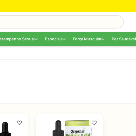
esempenho Sexual
Especiais
Força Muscular
Pet Saudável