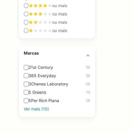
ou mais
ou mais
ou mais
ou mais
Marcas
21st Century
(5)
365 Everyday
(2)
3Chenes Laboratory
(3)
5 Greens
(1)
5Per Rich Piana
(2)
Ver mais (10)