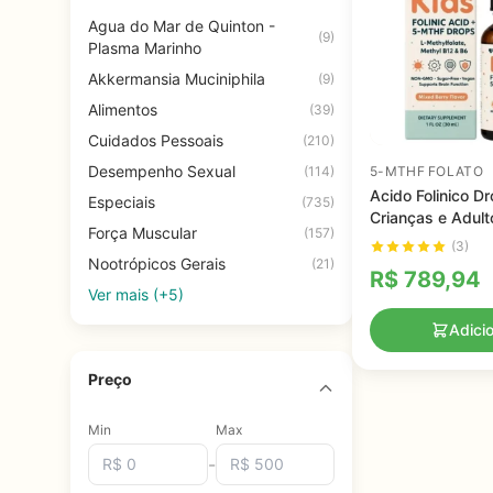
Agua do Mar de Quinton -
(9)
Plasma Marinho
Akkermansia Muciniphila
(9)
Alimentos
(39)
Cuidados Pessoais
(210)
Desempenho Sexual
(114)
5-MTHF FOLATO
Acido Folinico D
Especiais
(735)
Crianças e Adult
Força Muscular
(157)
Frutas Misturad
(3)
Suporte Nutricion
Nootrópicos Gerais
(21)
R$
789,94
Ver mais (+5)
Adici
Preço
Min
Max
-