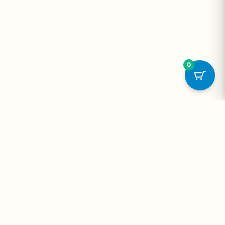
0
onta
Contato