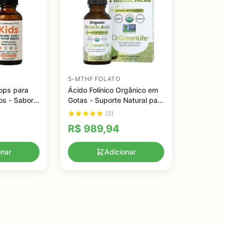
5-MTHF FOLATO
rops para
Ácido Folínico Orgânico em
os - Sabor
Gotas - Suporte Natural para
as para
Saúde e Nutrição - 30 ml
(3)
al
R$
989,94
onar
Adicionar