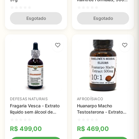
mg - 100 Capsulas
Esgotado
Esgotado
DEFESAS NATURAIS
AFRODÍSIACO
Fragaria Vesca - Extrato
Huanarpo Macho
líquido sem álcool de
Testosterona - Extrato
morango orgânico,
10:1, Elixir Barlowe, 100
Hawaii Pharm
capsulas
R$
499,00
R$
469,00