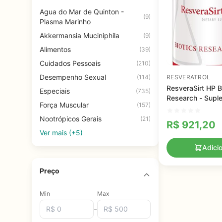
Agua do Mar de Quinton -
(9)
Plasma Marinho
Akkermansia Muciniphila
(9)
Alimentos
(39)
Cuidados Pessoais
(210)
Desempenho Sexual
(114)
RESVERATROL
ResveraSirt HP B
Especiais
(735)
Research - Supl
Força Muscular
(157)
Cardiovascular 
Sirtuínas e Antio
Nootrópicos Gerais
(21)
R$
921,20
Naturais
Ver mais (+5)
Adici
Preço
Min
Max
-