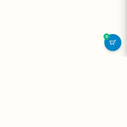
0
onta
Contato