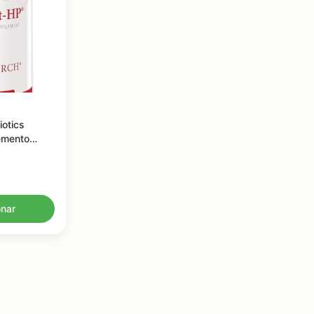
iotics
emento
com
xidantes
onar