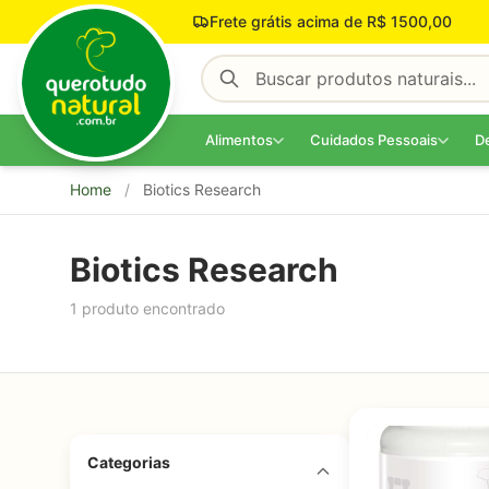
Pular para o conteúdo
Frete grátis acima de R$ 1500,00
Alimentos
Cuidados Pessoais
D
Home
/
Biotics Research
Biotics Research
1 produto encontrado
Categorias