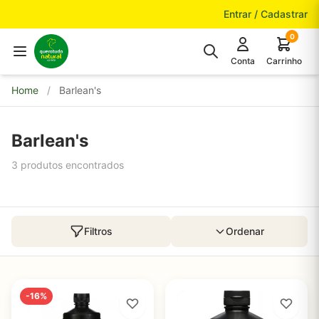
Pular para o conteúdo
Entrar / Cadastrar
0
Conta
Carrinho
Home
/
Barlean's
Barlean's
3 produtos encontrados
Filtros
Ordenar
-16%