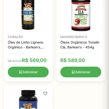
CORAÇÃO
EMAGRECIMENTO
Óleo de Linho Lignano
Óleos Orgânicos Tonalin
Orgânico - Barlean's,
Cla, Barlean's - 454g
946 mL
R$
569,00
R$
589,00
R$
677,00
Adicionar
Adicionar