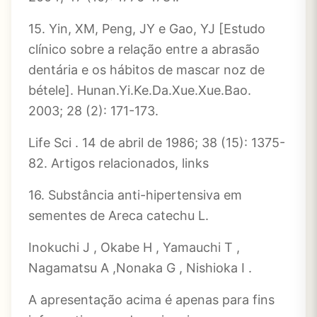
15. Yin, XM, Peng, JY e Gao, YJ [Estudo
clínico sobre a relação entre a abrasão
dentária e os hábitos de mascar noz de
bétele]. Hunan.Yi.Ke.Da.Xue.Xue.Bao.
2003; 28 (2): 171-173.
Life Sci . 14 de abril de 1986; 38 (15): 1375-
82. Artigos relacionados, links
16. Substância anti-hipertensiva em
sementes de Areca catechu L.
Inokuchi J , Okabe H , Yamauchi T ,
Nagamatsu A ,Nonaka G , Nishioka I .
A apresentação acima é apenas para fins