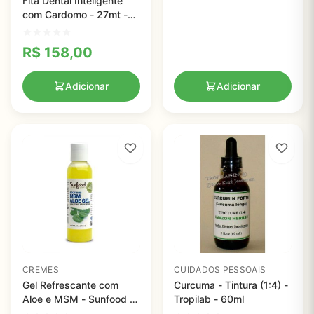
Fita Dental Inteligente
com Cardomo - 27mt -
Dr. Tungs
R$
158,00
Adicionar
Adicionar
CREMES
CUIDADOS PESSOAIS
Gel Refrescante com
Curcuma - Tintura (1:4) -
Aloe e MSM - Sunfood -
Tropilab - 60ml
118ml