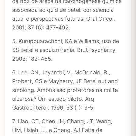
da noz de areca na carcinogênese química
associada ao quid de betel: consciência
atual e perspectivas futuras. Oral Oncol.
2001; 37 (6): 477-492.
5. Kuruppuarachchi, KA e Williams, uso de
SS Betel e esquizofrenia. Br.J.Psychiatry
2003; 182: 455.
6. Lee, CN, Jayanthi, V., McDonald, B.,
Probert, CS e Mayberry, JF Betel nut and
smoking. Ambos são protetores na colite
ulcerosa? Um estudo piloto. Arq
Gastroenterol. 1996; 33 (1): 3-5.
7. Liao, CT, Chen, IH, Chang, JT, Wang,
HM, Hsieh, LL e Cheng, AJ Falta de