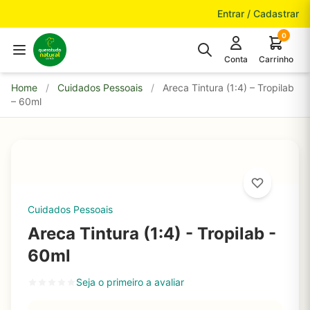
Pular para o conteúdo
Entrar / Cadastrar
0
Conta
Carrinho
Home
/
Cuidados Pessoais
/
Areca Tintura (1:4) – Tropilab
– 60ml
Cuidados Pessoais
Areca Tintura (1:4) - Tropilab -
60ml
Seja o primeiro a avaliar