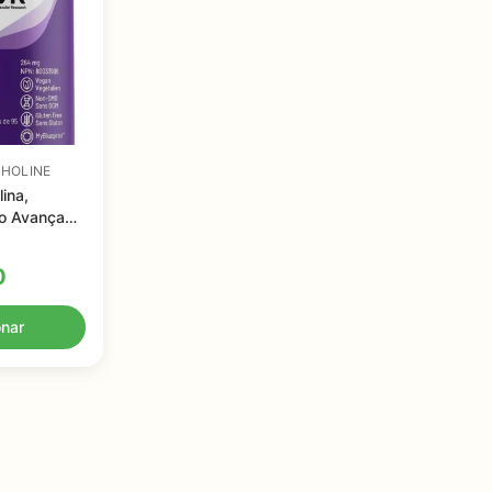
CHOLINE
ina,
vo Avançado
 60
0
onar