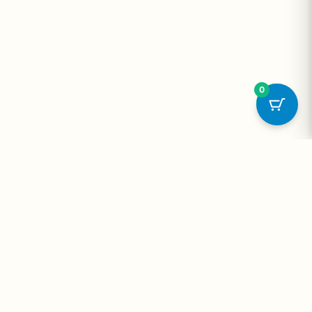
0
onta
Contato