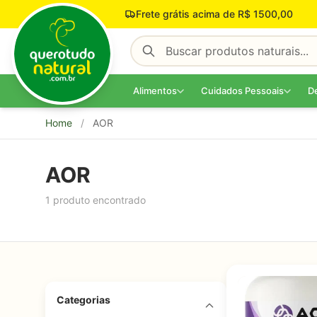
Pular para o conteúdo
Frete grátis acima de R$ 1500,00
Alimentos
Cuidados Pessoais
D
Home
/
AOR
AOR
1 produto encontrado
Categorias