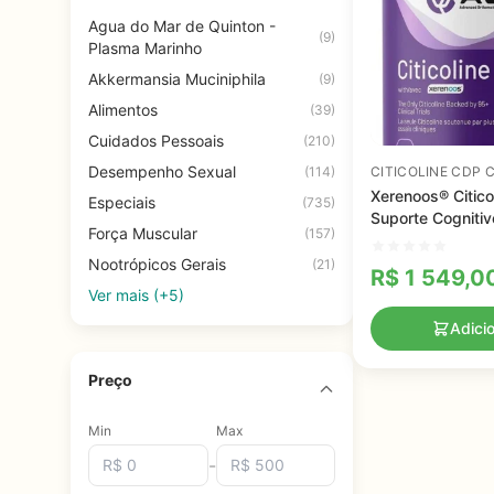
Agua do Mar de Quinton -
(9)
Plasma Marinho
Akkermansia Muciniphila
(9)
Alimentos
(39)
Cuidados Pessoais
(210)
Desempenho Sexual
(114)
CITICOLINE CDP 
Xerenoos® Citicol
Especiais
(735)
Suporte Cogniti
Força Muscular
(157)
e Memória, AOR,
capsulas
Nootrópicos Gerais
(21)
R$
1 549,0
Ver mais (+5)
Adici
Preço
Min
Max
-