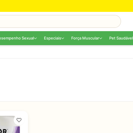
esempenho Sexual
Especiais
Força Muscular
Pet Saudável