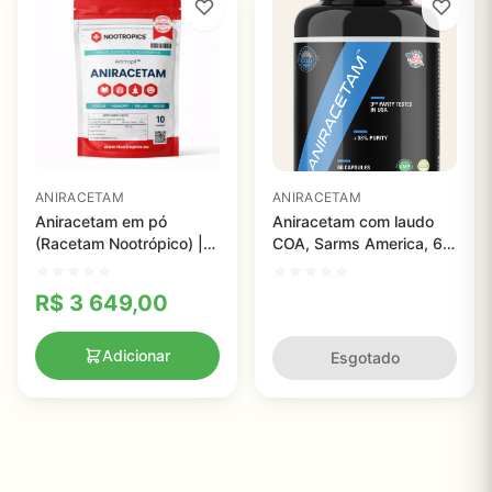
ANIRACETAM
ANIRACETAM
Aniracetam em pó
Aniracetam com laudo
(Racetam Nootrópico) |
COA, Sarms America, 60
Foco, Memória e Clareza
cápsulas
Mental
R$
3 649,00
Adicionar
Esgotado