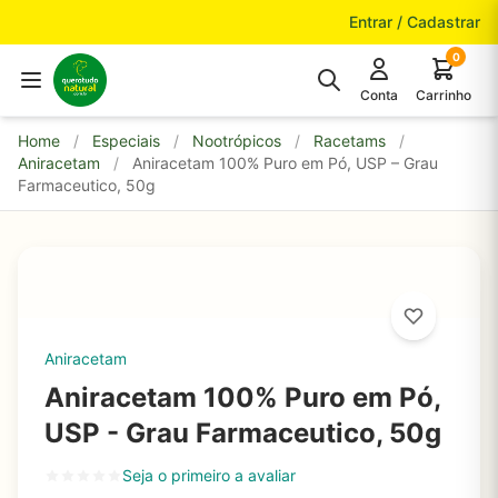
Pular para o conteúdo
Entrar / Cadastrar
0
Conta
Carrinho
Home
/
Especiais
/
Nootrópicos
/
Racetams
/
Aniracetam
/
Aniracetam 100% Puro em Pó, USP – Grau
Farmaceutico, 50g
Aniracetam
Aniracetam 100% Puro em Pó,
USP - Grau Farmaceutico, 50g
Seja o primeiro a avaliar