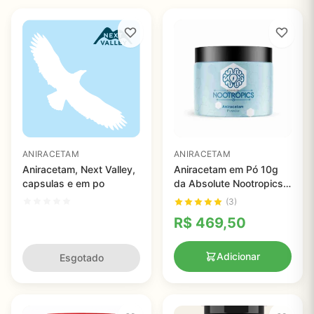
ANIRACETAM
ANIRACETAM
Aniracetam, Next Valley,
Aniracetam em Pó 10g
capsulas e em po
da Absolute Nootropics -
Aumente sua Memória e
(3)
Concentração
R$
469,50
Naturalmente
Adicionar
Esgotado