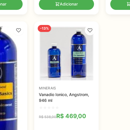
onar
Adicionar
-13%
MINERAIS
Vanadio Ionico, Angstrom,
946 ml
R$
469,00
R$
538,00