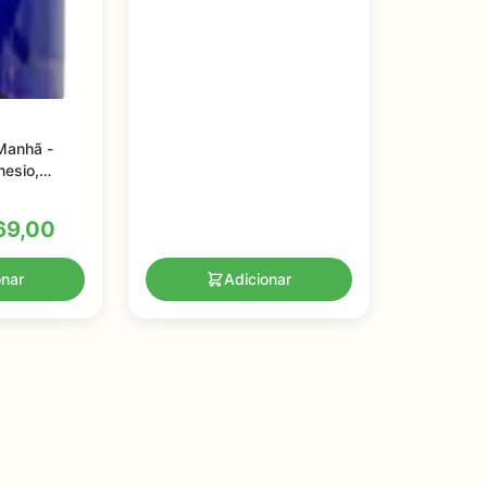
Manhã -
nesio,
onicos,
l
9,00
onar
Adicionar