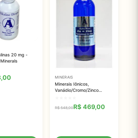
alinas 20 mg -
Minerals
,00
MINERAIS
Minerais Iônicos,
Vanádio/Cromo/Zinco
Iônicos, Angstrom, 946 ml
R$
469,00
R$
548,00