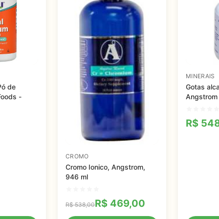
MINERAIS
Pó de
Gotas alc
oods -
Angstrom 
R$
548
CROMO
Cromo Ionico, Angstrom,
946 ml
R$
469,00
R$
538,00