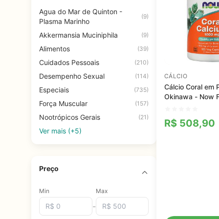
Agua do Mar de Quinton -
(9)
Plasma Marinho
Akkermansia Muciniphila
(9)
Alimentos
(39)
Cuidados Pessoais
(210)
Desempenho Sexual
(114)
CÁLCIO
Cálcio Coral em 
Especiais
(735)
Okinawa - Now F
Força Muscular
(157)
Nootrópicos Gerais
(21)
R$
508,90
Ver mais (+5)
Preço
Min
Max
-