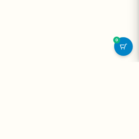
0
onta
Contato