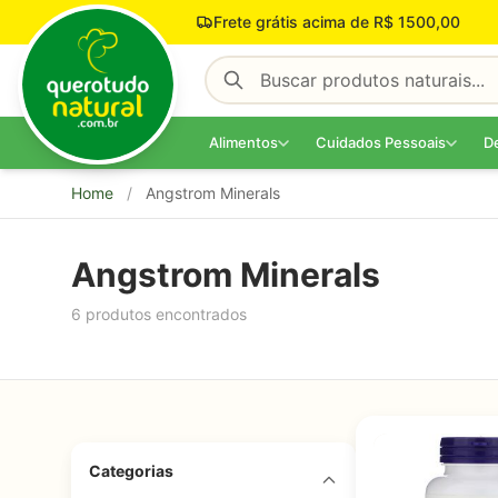
Pular para o conteúdo
Frete grátis acima de R$ 1500,00
Alimentos
Cuidados Pessoais
D
Home
/
Angstrom Minerals
Angstrom Minerals
6 produtos encontrados
Categorias