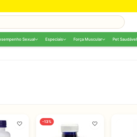
esempenho Sexual
Especiais
Força Muscular
Pet Saudável
-13%