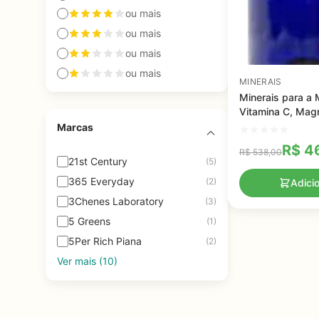
ou mais
ou mais
ou mais
ou mais
MINERAIS
Minerais para a 
Vitamina C, Mag
Zinco, Potassio I
Marcas
Angstrom, 946 m
R$
46
R$
538,00
21st Century
(5)
365 Everyday
(2)
Adici
3Chenes Laboratory
(3)
5 Greens
(1)
5Per Rich Piana
(2)
Ver mais (10)