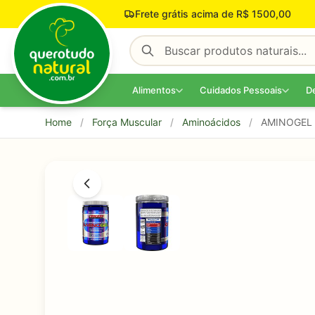
Pular para o conteúdo
Frete grátis acima de R$ 1500,00
Alimentos
Cuidados Pessoais
D
Home
/
Força Muscular
/
Aminoácidos
/
AMINOGEL