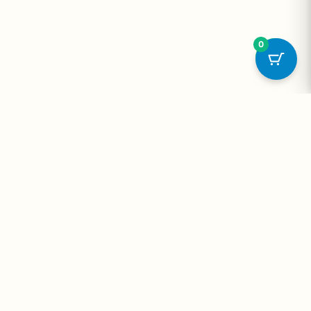
0
onta
Contato
WhatsApp
dos
+55 11 93228-1092
s