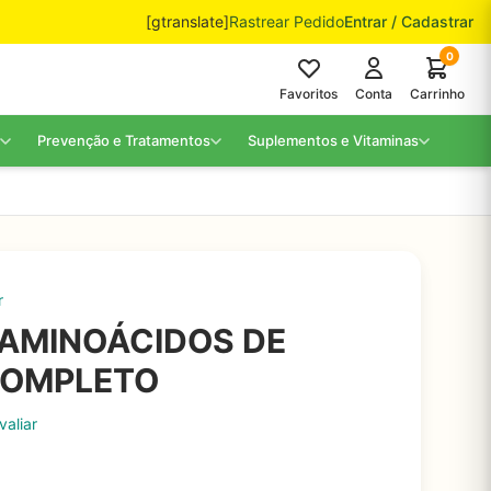
[gtranslate]
Rastrear Pedido
Entrar / Cadastrar
0
Favoritos
Conta
Carrinho
Prevenção e Tratamentos
Suplementos e Vitaminas
r
 AMINOÁCIDOS DE
COMPLETO
valiar