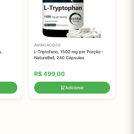
AMINOÁCIDOS
s,
L-Triptofano, 1500 mg por Porção -
NatureBell, 240 Cápsulas
R$
499,00
Adicionar