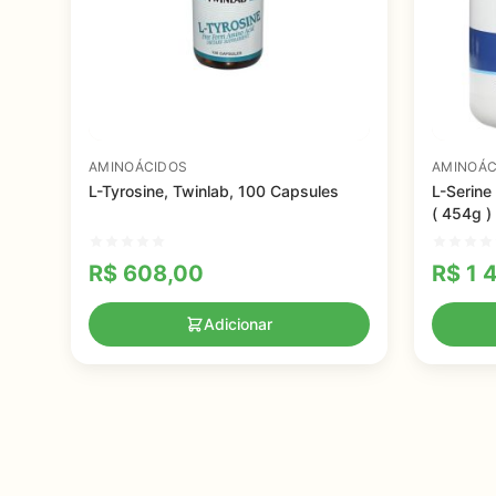
AMINOÁCIDOS
AMINOÁC
L-Tyrosine, Twinlab, 100 Capsules
L-Serine
( 454g )
R$
608,00
R$
1 
Adicionar