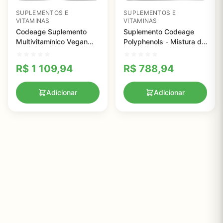
SUPLEMENTOS E
SUPLEMENTOS E
VITAMINAS
VITAMINAS
Codeage Suplemento
Suplemento Codeage
Multivitamínico Vegan
Polyphenols - Mistura de
para Mulheres e
15 Frutas e Extratos
Adolescentes - Suporte
Botânicos para
R$
1 109,94
R$
788,94
Imunológico Completo
Antioxidante Completo
Adicionar
Adicionar