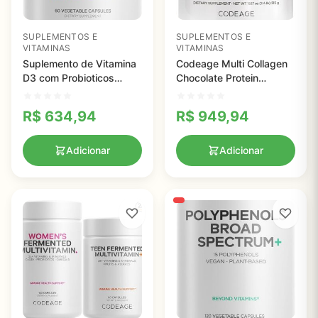
SUPLEMENTOS E
SUPLEMENTOS E
VITAMINAS
VITAMINAS
Suplemento de Vitamina
Codeage Multi Collagen
D3 com Probioticos
Chocolate Protein
5000 IU - Alta Potência e
Powder - 5 Tipos de
Saúde Digestiva
Colágeno e MCT Oil para
R$
634,94
R$
949,94
Saúde da Pele e Ossos
Adicionar
Adicionar