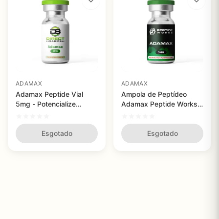
ADAMAX
ADAMAX
Adamax Peptide Vial
Ampola de Peptídeo
5mg - Potencialize
Adamax Peptide Works
Memória e Performance
5mg - Melhoria do
Cognitiva com Alta
Desempenho Cognitivo e
Pureza
Esgotado
Neuroproteção
Esgotado