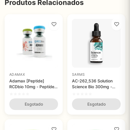
Produtos Relacionados
ADAMAX
SARMS
Adamax [Peptide]
AC-262,536 Solution
RCDbio 10mg - Peptídeo
Science Bio 300mg -
Sintético com 99% de
SARM de Qualidade
Pureza para Pesquisas
Superior
Avançadas em
Esgotado
Esgotado
Neurociência