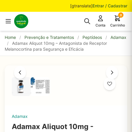
Pular para o conteúdo
[gtranslate]
Entrar / Cadastrar
0
Conta
Carrinho
Home
/
Prevenção e Tratamentos
/
Peptídeos
/
Adamax
/
Adamax Aliquot 10mg – Antagonista de Receptor
Melanocortina para Segurança e Eficácia
Adamax
Adamax Aliquot 10mg -