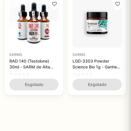
SARMS
SARMS
RAD 140 (Testolone)
LGD-3303 Powder
30ml - SARM de Alta
Science Bio 1g - Ganhe
Pureza para Potencializar
Massa Muscular com
Músculos e Ossos
Qualidade
Esgotado
Esgotado