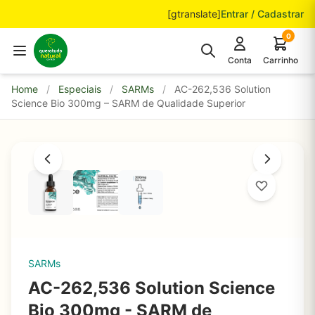
Pular para o conteúdo
[gtranslate]
Entrar / Cadastrar
0
Conta
Carrinho
Home
/
Especiais
/
SARMs
/
AC-262,536 Solution
Science Bio 300mg – SARM de Qualidade Superior
SARMs
AC-262,536 Solution Science
Bio 300mg - SARM de