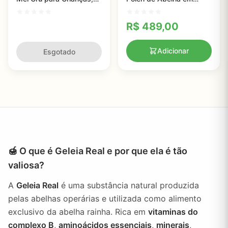
BEE & YOU, 190g
Comprimidos
Mastigáveis, 500 mg, 60
R$
489,00
Comprimidos
Adicionar
Esgotado
🍯 O que é Geleia Real e por que ela é tão
valiosa?
A
Geleia Real
é uma substância natural produzida
pelas abelhas operárias e utilizada como alimento
exclusivo da abelha rainha. Rica em
vitaminas do
complexo B
,
aminoácidos essenciais
,
minerais
,