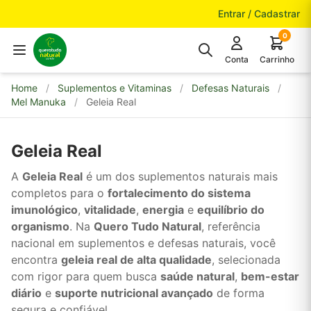
Pular para o conteúdo
Entrar / Cadastrar
0
Conta
Carrinho
Home
/
Suplementos e Vitaminas
/
Defesas Naturais
/
Mel Manuka
/
Geleia Real
Geleia Real
A
Geleia Real
é um dos suplementos naturais mais
completos para o
fortalecimento do sistema
imunológico
,
vitalidade
,
energia
e
equilíbrio do
organismo
. Na
Quero Tudo Natural
, referência
nacional em suplementos e defesas naturais, você
encontra
geleia real de alta qualidade
, selecionada
com rigor para quem busca
saúde natural
,
bem-estar
diário
e
suporte nutricional avançado
de forma
segura e confiável.