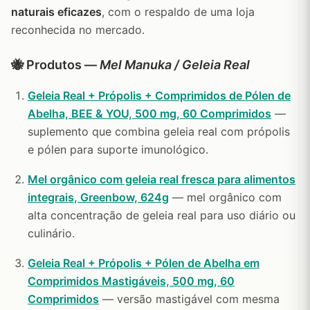
naturais eficazes
, com o respaldo de uma loja
reconhecida no mercado.
🐝 Produtos —
Mel Manuka / Geleia Real
Geleia Real + Própolis + Comprimidos de Pólen de
Abelha, BEE & YOU, 500 mg, 60 Comprimidos
—
suplemento que combina geleia real com própolis
e pólen para suporte imunológico.
Mel orgânico com geleia real fresca para alimentos
integrais, Greenbow, 624g
— mel orgânico com
alta concentração de geleia real para uso diário ou
culinário.
Geleia Real + Própolis + Pólen de Abelha em
Comprimidos Mastigáveis, 500 mg, 60
Comprimidos
— versão mastigável com mesma