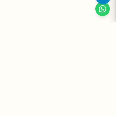
Suplementos Premium Importados — Entrega Segura no Brasil
e no Mundo. Desde 2008 promovendo saúde e bem-estar.