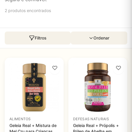
2 produtos encontrados
Filtros
Ordenar
ALIMENTOS
DEFESAS NATURAIS
Geleia Real + Mistura de
Geleia Real + Própolis +
Mel Cru para Crianças,
Pólen de Abelha em