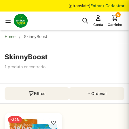
Pular para o conteúdo
[gtranslate]
Entrar / Cadastrar
0
Conta
Carrinho
Home
/
SkinnyBoost
SkinnyBoost
1 produto encontrado
Filtros
Ordenar
-22%