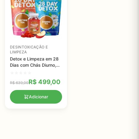
DESINTOXICAÇÃO E
LIMPEZA
Detox e Limpeza em 28
Dias com Chás Diurno,
Chás Noturno e Gomas
Veganas, Skinny Boost,
R$
499,00
R$
639,00
342g, 42 Sachês
Adicionar