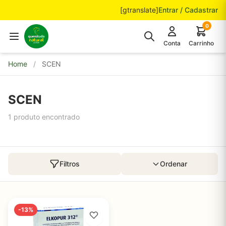
Pular para o conteúdo
[gtranslate]
Entrar / Cadastrar
0
Conta
Carrinho
Home
/
SCEN
SCEN
1 produto encontrado
Filtros
Ordenar
-13%