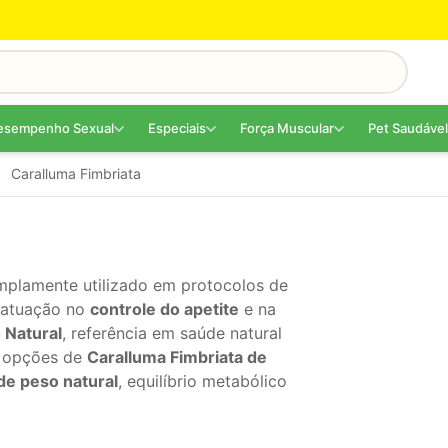
esempenho Sexual
Especiais
Força Muscular
Pet Saudável
Caralluma Fimbriata
mplamente utilizado em protocolos de
a atuação no
controle do apetite
e na
 Natural
, referência em saúde natural
e opções de
Caralluma Fimbriata de
de peso natural
, equilíbrio metabólico