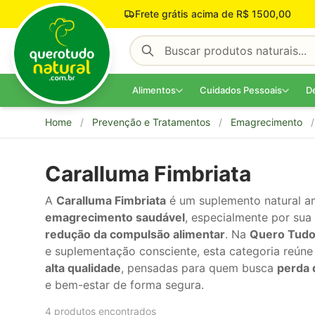
Pular para o conteúdo
Frete grátis acima de R$ 1500,00
Alimentos
Cuidados Pessoais
D
Home
/
Prevenção e Tratamentos
/
Emagrecimento
/
Caralluma Fimbriata
A
Caralluma Fimbriata
é um suplemento natural a
emagrecimento saudável
, especialmente por su
redução da compulsão alimentar
. Na
Quero Tudo
e suplementação consciente, esta categoria reún
alta qualidade
, pensadas para quem busca
perda 
e bem-estar de forma segura.
4 produtos encontrados