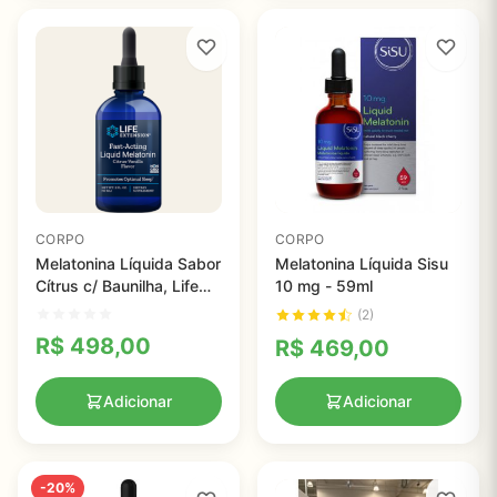
CORPO
CORPO
Melatonina Líquida Sabor
Melatonina Líquida Sisu
Cítrus c/ Baunilha, Life
10 mg - 59ml
Extension, 3 mg, 59 ml
(2)
R$
498,00
R$
469,00
Adicionar
Adicionar
-20%