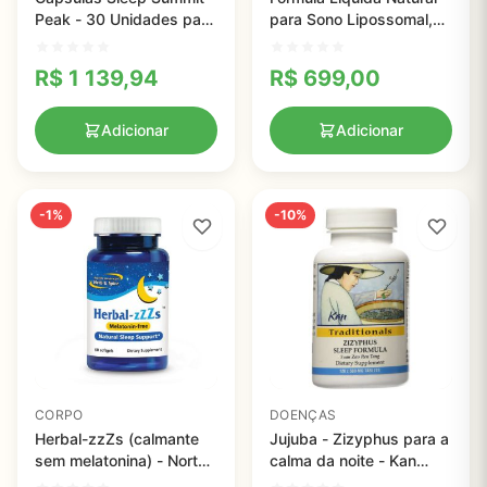
Peak - 30 Unidades para
para Sono Lipossomal,
Um Sono Revitalizante
Suplemento Vegano à
Erva para Ansiedade
R$
1 139,94
R$
699,00
Combinação de GABA,
Melatonina e Glutationa,
Além Lipossômico, 3
Adicionar
Adicionar
-1%
-10%
CORPO
DOENÇAS
Herbal-zzZs (calmante
Jujuba - Zizyphus para a
sem melatonina) - North
calma da noite - Kan
American Herb & Spice -
Herbs - 120 comprimidos