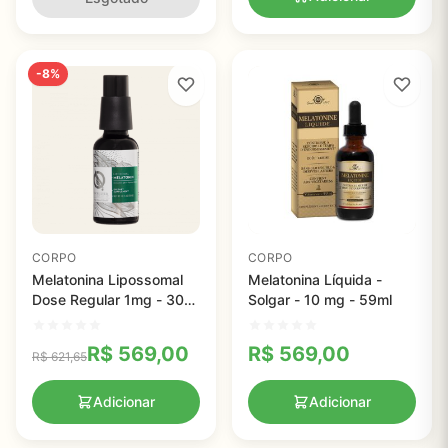
-8%
CORPO
CORPO
Melatonina Lipossomal
Melatonina Líquida -
Dose Regular 1mg - 30
Solgar - 10 mg - 59ml
ml – Quicksilver
R$
569,00
R$
569,00
R$
621,65
Adicionar
Adicionar