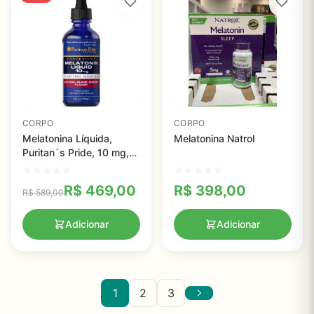
CORPO
CORPO
Melatonina Líquida,
Melatonina Natrol
Puritan`s Pride, 10 mg,
59ml
R$
469,00
R$
398,00
R$
589,00
Adicionar
Adicionar
1
2
3