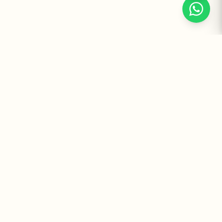
Suplementos Premium Importados — Entrega Segura no Brasil
e no Mundo. Desde 2008 promovendo saúde e bem-estar.
Institucional
Atendimento