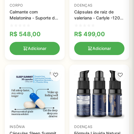
CORPO
DOENÇAS
Calmante com
Cápsulas de raiz de
Melatonina - Suporte de
valeriana - Carlyle -1200
Sono - Zenwise Health
mg - 240 Comprimidos
R$
548,00
R$
499,00
Adicionar
Adicionar
INSÔNIA
DOENÇAS
Cápsulas Sleep Summit
Fórmula Líquida Natural