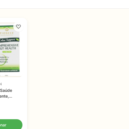
N
 Saúde
ente,
sulas
onar