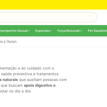
esempenho Sexual
Especiais
Força Muscular
Pet Saudável
ia a Gluten
imentação e ao cuidado com o
m saúde preventiva e tratamentos
s naturais
que auxiliam pessoas com
 que buscam
apoio digestivo e
star no dia a dia.