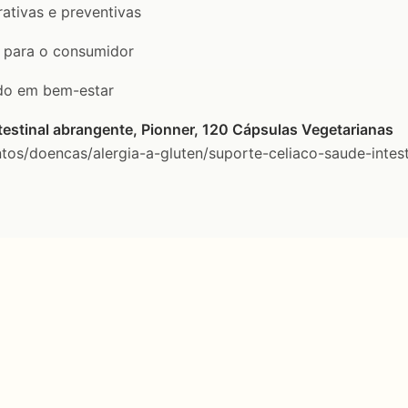
ativas e preventivas
a para o consumidor
do em bem-estar
testinal abrangente, Pionner, 120 Cápsulas Vegetarianas
os/doencas/alergia-a-gluten/suporte-celiaco-saude-intest