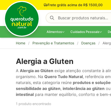
Pular para o conteúdo
Frete grátis acima de R$ 1500,00
Alimentos
Cuidados Pessoais
D
Home
/
Prevenção e Tratamentos
/
Doenças
/
Alerg
Alergia a Gluten
A
Alergia ao Glúten
exige atenção constante à al
organismo. Na
Quero Tudo Natural
, referência e
naturais, esta categoria reúne
produtos e soluçõe
sensibilidade ao glúten
,
intolerância ao glúten
ou
intestinal
para manter equilíbrio, conforto e bem-e
1 produto encontrado