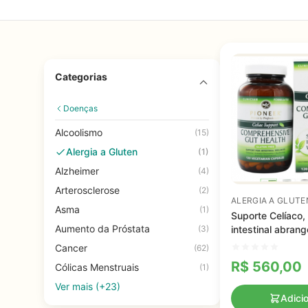
Categorias
Doenças
Alcoolismo
(15)
Alergia a Gluten
(1)
Alzheimer
(4)
Arterosclerose
(2)
ALERGIA A GLUTE
Asma
(1)
Suporte Celíaco,
Aumento da Próstata
(3)
intestinal abrang
Pionner, 120 Cáp
Cancer
(62)
Vegetarianas
R$
560,00
Cólicas Menstruais
(1)
Ver mais (+23)
Adici